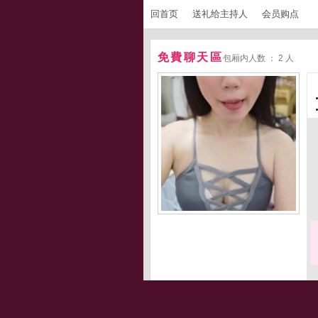
回首页
送礼给主持人
会员购点
免費聊天區
包厢内人数 ： 2 人