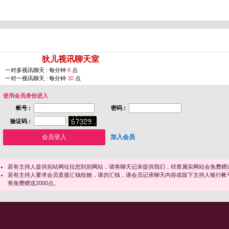
您即将进入 [
狄儿视讯聊天室
]
一对多视讯聊天 : 每分钟
8
点
一对一视讯聊天 : 每分钟
30
点
使用会员身份进入
帐号 :
密码 :
验证码 :
加入会员
若有主持人提供别站网址拉您到别网站，请将聊天记录提供我们，经查属实网站会免费赠送
若有主持人要求会员直接汇钱给她，请勿汇钱，请会员记录聊天内容或留下主持人银行帐
将免费赠送2000点。