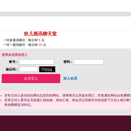
您即将进入 [
狄儿视讯聊天室
]
一对多视讯聊天 : 每分钟
8
点
一对一视讯聊天 : 每分钟
30
点
使用会员身份进入
帐号 :
密码 :
验证码 :
加入会员
若有主持人提供别站网址拉您到别网站，请将聊天记录提供我们，经查属实网站会免费赠送
若有主持人要求会员直接汇钱给她，请勿汇钱，请会员记录聊天内容或留下主持人银行帐
将免费赠送2000点。