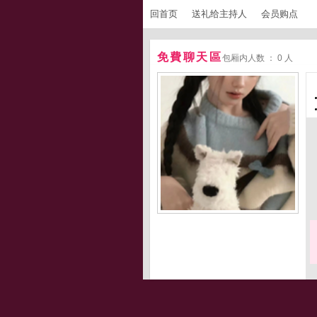
回首页
送礼给主持人
会员购点
免費聊天區
包厢内人数 ： 0 人