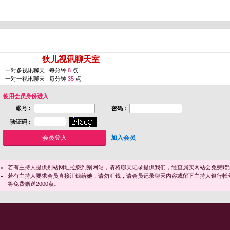
您即将进入 [
狄儿视讯聊天室
]
一对多视讯聊天 : 每分钟
8
点
一对一视讯聊天 : 每分钟
35
点
使用会员身份进入
帐号 :
密码 :
验证码 :
加入会员
若有主持人提供别站网址拉您到别网站，请将聊天记录提供我们，经查属实网站会免费赠送
若有主持人要求会员直接汇钱给她，请勿汇钱，请会员记录聊天内容或留下主持人银行帐
将免费赠送2000点。