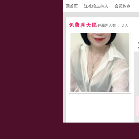
回首页
送礼给主持人
会员购点
免費聊天區
包厢内人数 ： 0 人