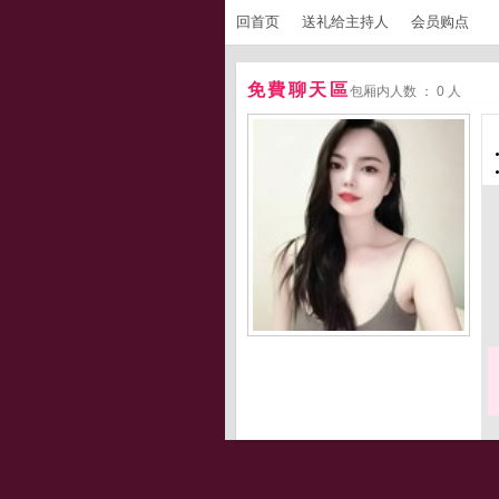
回首页
送礼给主持人
会员购点
免費聊天區
包厢内人数 ： 0 人