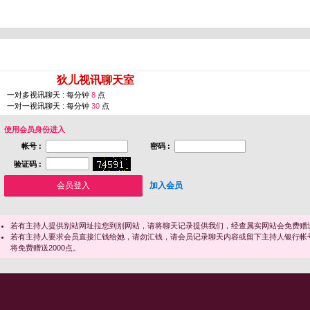
您即将进入 [
狄儿视讯聊天室
]
一对多视讯聊天 : 每分钟
8
点
一对一视讯聊天 : 每分钟
30
点
使用会员身份进入
帐号 :
密码 :
验证码 :
加入会员
若有主持人提供别站网址拉您到别网站，请将聊天记录提供我们，经查属实网站会免费赠送
若有主持人要求会员直接汇钱给她，请勿汇钱，请会员记录聊天内容或留下主持人银行帐
将免费赠送2000点。