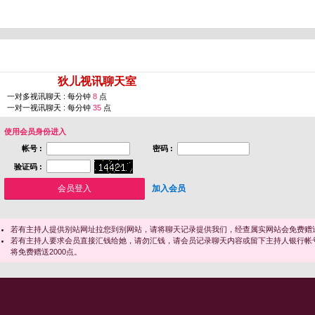
您即将进入 [
狄儿视讯聊天室
]
一对多视讯聊天 : 每分钟
8
点
一对一视讯聊天 : 每分钟
35
点
使用会员身份进入
帐号 :
密码 :
验证码 :
加入会员
若有主持人提供别站网址拉您到别网站，请将聊天记录提供我们，经查属实网站会免费赠送
若有主持人要求会员直接汇钱给她，请勿汇钱，请会员记录聊天内容或留下主持人银行帐
将免费赠送2000点。