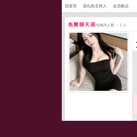
回首页
送礼给主持人
会员购点
免費聊天區
包厢内人数 ： 1 人