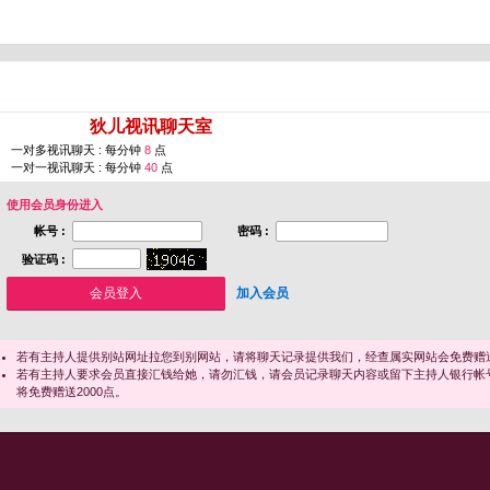
您即将进入 [
狄儿视讯聊天室
]
一对多视讯聊天 : 每分钟
8
点
一对一视讯聊天 : 每分钟
40
点
使用会员身份进入
帐号 :
密码 :
验证码 :
加入会员
若有主持人提供别站网址拉您到别网站，请将聊天记录提供我们，经查属实网站会免费赠送
若有主持人要求会员直接汇钱给她，请勿汇钱，请会员记录聊天内容或留下主持人银行帐
将免费赠送2000点。