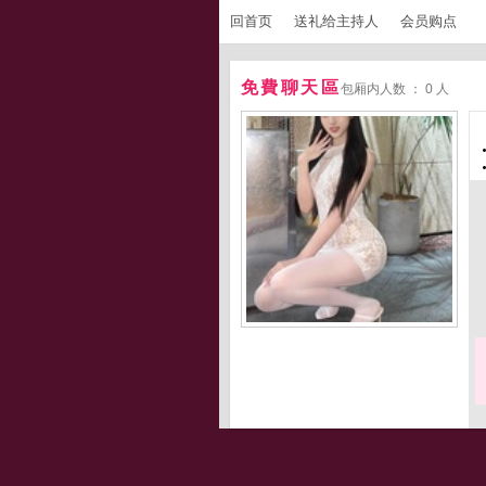
回首页
送礼给主持人
会员购点
免費聊天區
包厢内人数 ： 0 人