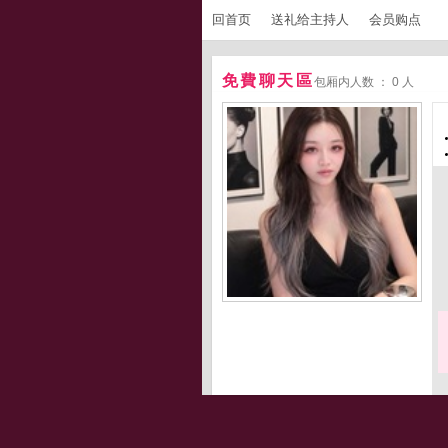
回首页
送礼给主持人
会员购点
免費聊天區
包厢内人数 ： 0 人