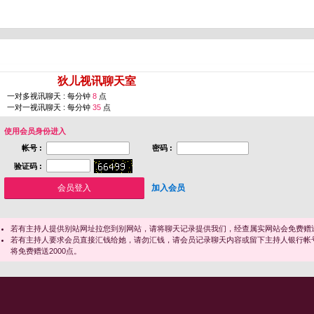
您即将进入 [
狄儿视讯聊天室
]
一对多视讯聊天 : 每分钟
8
点
一对一视讯聊天 : 每分钟
35
点
使用会员身份进入
帐号 :
密码 :
验证码 :
加入会员
若有主持人提供别站网址拉您到别网站，请将聊天记录提供我们，经查属实网站会免费赠送
若有主持人要求会员直接汇钱给她，请勿汇钱，请会员记录聊天内容或留下主持人银行帐
将免费赠送2000点。