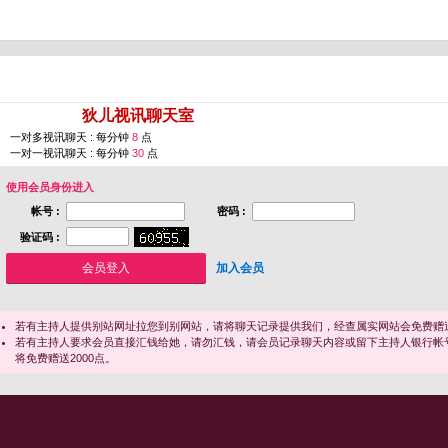
您即将进入 [
狄儿视讯聊天室
]
一对多视讯聊天 : 每分钟
8
点
一对一视讯聊天 : 每分钟
30
点
使用会员身份进入
帐号 :
密码 :
验证码 :
加入会员
若有主持人提供别站网址拉您到别网站，请将聊天记录提供我们，经查属实网站会免费赠送
若有主持人要求会员直接汇钱给她，请勿汇钱，请会员记录聊天内容或留下主持人银行帐
将免费赠送2000点。