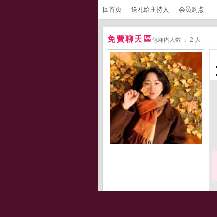
回首页
送礼给主持人
会员购点
免費聊天區
包厢内人数 ： 2 人