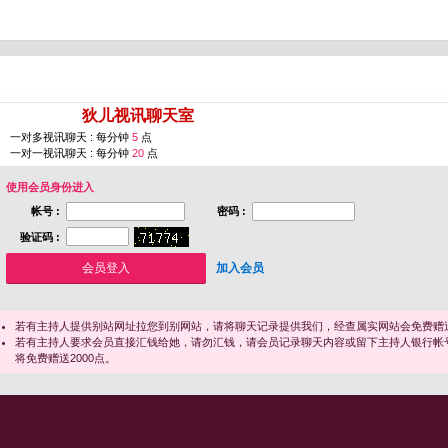
您即将进入 [
狄儿视讯聊天室
]
一对多视讯聊天 : 每分钟
5
点
一对一视讯聊天 : 每分钟
20
点
使用会员身份进入
帐号 :
密码 :
验证码 :
加入会员
若有主持人提供别站网址拉您到别网站，请将聊天记录提供我们，经查属实网站会免费赠送
若有主持人要求会员直接汇钱给她，请勿汇钱，请会员记录聊天内容或留下主持人银行帐
将免费赠送2000点。