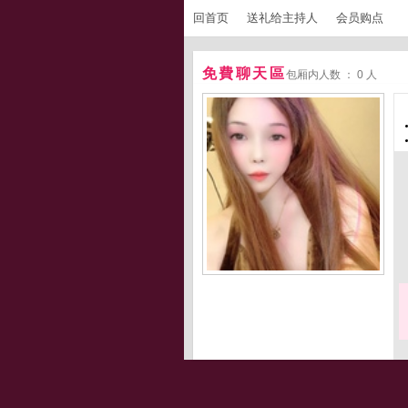
回首页
送礼给主持人
会员购点
免費聊天區
包厢内人数 ： 0 人