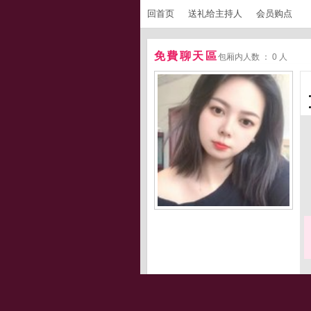
回首页
送礼给主持人
会员购点
免費聊天區
包厢内人数 ： 0 人