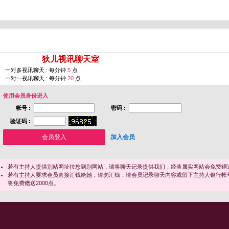
您即将进入 [
狄儿视讯聊天室
]
一对多视讯聊天 : 每分钟
5
点
一对一视讯聊天 : 每分钟
20
点
使用会员身份进入
帐号 :
密码 :
验证码 :
加入会员
若有主持人提供别站网址拉您到别网站，请将聊天记录提供我们，经查属实网站会免费赠送
若有主持人要求会员直接汇钱给她，请勿汇钱，请会员记录聊天内容或留下主持人银行帐
将免费赠送2000点。