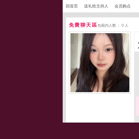
回首页
送礼给主持人
会员购点
免費聊天區
包厢内人数 ： 0 人