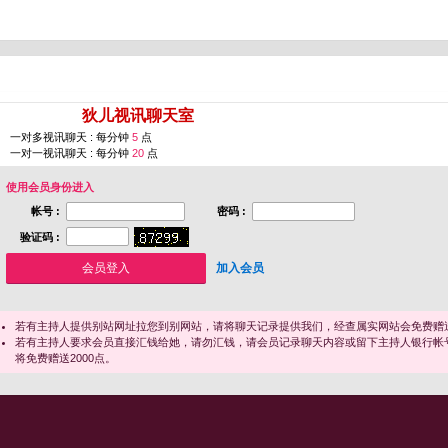
您即将进入 [
狄儿视讯聊天室
]
一对多视讯聊天 : 每分钟
5
点
一对一视讯聊天 : 每分钟
20
点
使用会员身份进入
帐号 :
密码 :
验证码 :
加入会员
若有主持人提供别站网址拉您到别网站，请将聊天记录提供我们，经查属实网站会免费赠送
若有主持人要求会员直接汇钱给她，请勿汇钱，请会员记录聊天内容或留下主持人银行帐
将免费赠送2000点。