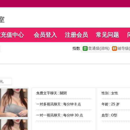
数充值中心
会员登入
注册会员
常见问题
指数
普通级(清纯)
辅导级(
礼
免费文字聊天 :
關閉
性别 : 女性
一对多视讯聊天 :
每分钟 8 点
年龄 : 25 岁
一对一视讯聊天 :
每分钟 30 点
血型 : O型