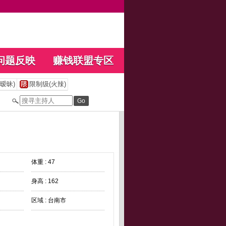
问题反映
赚钱联盟专区
暧昧)
限制级(火辣)
体重 : 47
身高 : 162
区域 : 台南市