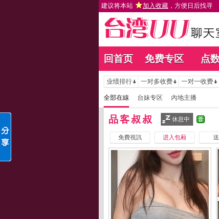
建议将本站
加入收藏
，方便日后找寻
回首页
免费专区
点
业绩排行
一对多收费
一对一收费
全部在線
台妹专区
內地主播
品客叔叔
休息中
免費視訊
进入包厢
送