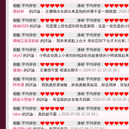
相貌 平均评价 :
身材 平均评价 :
熊杯杯
的評論： 主播喝冷水尿出來是熱的何嘗不是一個燒貨
( 2026-
相貌 平均评价 :
身材 平均评价 :
翰翰0329
的評論： 煎蛋愛上荷包蛋到荷包蛋家唱：這是一首煎蛋的小
相貌 平均评价 :
身材 平均评价 :
榴槤忘返蕉奶姬
的評論： 我本來差點上台大 幸好忍到下台才大出來
( 
相貌 平均评价 :
身材 平均评价 :
skyO
的評論： 小明走在路上小美拍拍他說欸你超會搭的小明就燒起
相貌 平均评价 :
身材 平均评价 :
微微o
的評論： 主播很可愛 很適合聊天~
( 2026-07-12 18:31:38 )
相貌 平均评价 :
身材 平均评价 :
阿奇儂
的評論： 我負責炒菜做飯，妳負責貌美如花，妳逗我捧，笑似
相貌 平均评价 :
身材 平均评价 :
騎舔大聖猴子
的評論： 有這樣的女友每天回家
( 2026-07-08 19:04:29 )
相貌 平均评价 :
身材 平均评价 :
iolno
的評論： 真的超可愛..
( 2026-07-08 15:16:34 )
相貌 平均评价 :
身材 平均评价 :
猴子騎山豬
的評論： 有眉沒有毛
( 2026-07-08 11:07:34 )