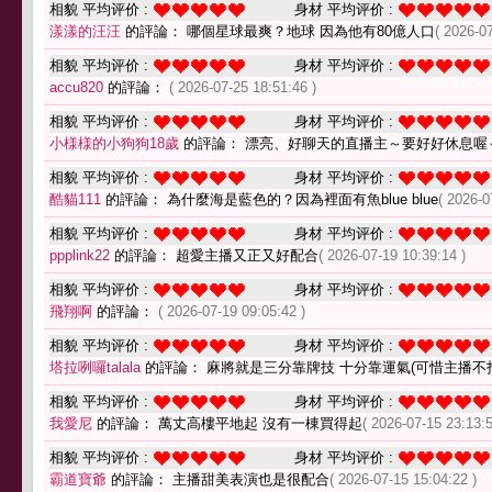
相貌 平均评价 :
身材 平均评价 :
漾漾的汪汪
的評論： 哪個星球最爽？地球 因為他有80億人口
( 2026-0
相貌 平均评价 :
身材 平均评价 :
accu820
的評論：
( 2026-07-25 18:51:46 )
相貌 平均评价 :
身材 平均评价 :
小様様的小狗狗18歲
的評論： 漂亮、好聊天的直播主～要好好休息喔
相貌 平均评价 :
身材 平均评价 :
酷貓111
的評論： 為什麼海是藍色的？因為裡面有魚blue blue
( 2026-0
相貌 平均评价 :
身材 平均评价 :
ppplink22
的評論： 超愛主播又正又好配合
( 2026-07-19 10:39:14 )
相貌 平均评价 :
身材 平均评价 :
飛翔啊
的評論：
( 2026-07-19 09:05:42 )
相貌 平均评价 :
身材 平均评价 :
塔拉咧囉talala
的評論： 麻將就是三分靠牌技 十分靠運氣(可惜主播不
相貌 平均评价 :
身材 平均评价 :
我愛尼
的評論： 萬丈高樓平地起 沒有一棟買得起
( 2026-07-15 23:13:5
相貌 平均评价 :
身材 平均评价 :
霸道寶爺
的評論： 主播甜美表演也是很配合
( 2026-07-15 15:04:22 )