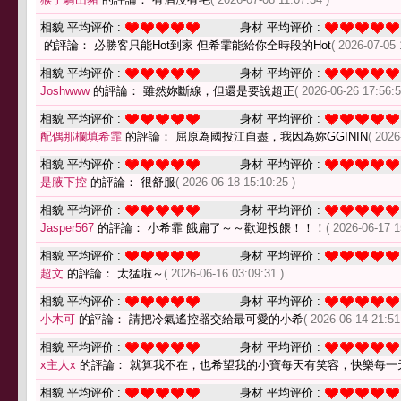
相貌 平均评价 :
身材 平均评价 :
的評論： 必勝客只能Hot到家 但希霏能給你全時段的Hot
( 2026-07-05 
相貌 平均评价 :
身材 平均评价 :
Joshwww
的評論： 雖然妳斷線，但還是要說超正
( 2026-06-26 17:56:5
相貌 平均评价 :
身材 平均评价 :
配偶那欄填希霏
的評論： 屈原為國投江自盡，我因為妳GGININ
( 2026
相貌 平均评价 :
身材 平均评价 :
是腋下控
的評論： 很舒服
( 2026-06-18 15:10:25 )
相貌 平均评价 :
身材 平均评价 :
Jasper567
的評論： 小希霏 餓扁了～～歡迎投餵！！！
( 2026-06-17 1
相貌 平均评价 :
身材 平均评价 :
超文
的評論： 太猛啦～
( 2026-06-16 03:09:31 )
相貌 平均评价 :
身材 平均评价 :
小木可
的評論： 請把冷氣遙控器交給最可愛的小希
( 2026-06-14 21:51
相貌 平均评价 :
身材 平均评价 :
x主人x
的評論： 就算我不在，也希望我的小寶每天有笑容，快樂每一
相貌 平均评价 :
身材 平均评价 :