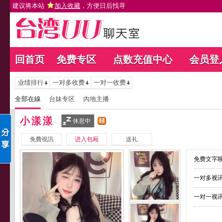
建议将本站
加入收藏
，方便日后找寻
回首页
免费专区
点数充值中心
会员登
业绩排行
一对多收费
一对一收费
全部在線
台妹专区
內地主播
小漾漾
休息中
免費視訊
进入包厢
送礼
免费文字聊
一对多视讯
一对一视讯