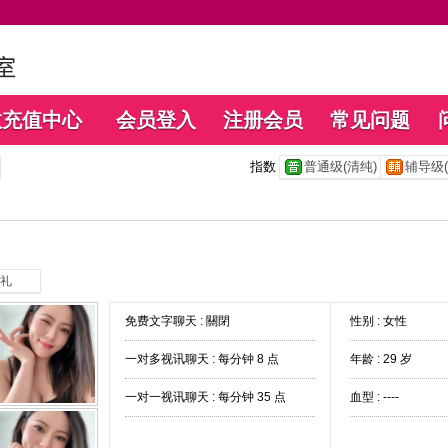
数充值中心
会员登入
注册会员
常见问题
指数
普通级(清纯)
辅导级(
礼
免费文字聊天 :
關閉
性别 : 女性
一对多视讯聊天 :
每分钟 8 点
年龄 : 29 岁
一对一视讯聊天 :
每分钟 35 点
血型 : ----