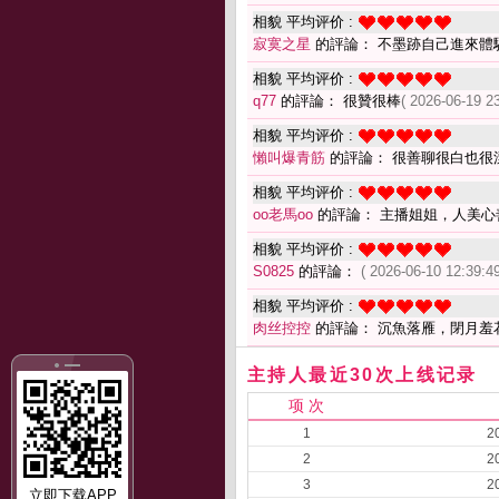
相貌 平均评价 :
寂寞之星
的評論： 不墨跡自己進來體
相貌 平均评价 :
q77
的評論： 很贊很棒
( 2026-06-19 23
相貌 平均评价 :
懶叫爆青筋
的評論： 很善聊很白也很
相貌 平均评价 :
oo老馬oo
的評論： 主播姐姐，人美心
相貌 平均评价 :
S0825
的評論：
( 2026-06-10 12:39:49
相貌 平均评价 :
肉丝控控
的評論： 沉魚落雁，閉月羞
主持人最近30次上线记录
项 次
1
2
2
2
3
2
立即下载APP