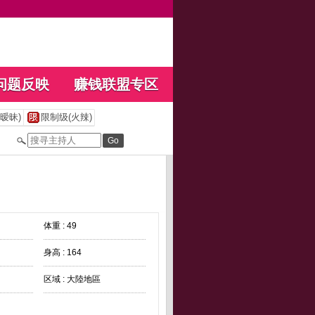
问题反映
赚钱联盟专区
暧昧)
限制级(火辣)
体重 : 49
身高 : 164
区域 : 大陸地區