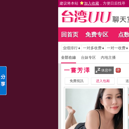
建议将本站
加入收藏
，方便日后找寻
回首页
免费专区
点
业绩排行
一对多收费
一对一收费
全部在線
台妹专区
內地主播
一嘗芳澤
休息中
免費視訊
进入包厢
送