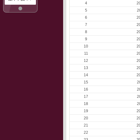
4
2
5
2
6
2
7
2
8
2
9
2
10
2
11
2
12
2
13
2
14
2
15
2
16
2
17
2
18
2
19
2
20
2
21
2
22
2
23
2