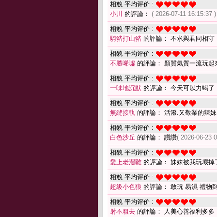
相貌 平均评价 :
小川
的評論：
( 2026-07-11 16:15:37 )
相貌 平均评价 :
騎豬打山豬
的評論： 不求與君同相守
相貌 平均评价 :
不勝唏噓
的評論： 顏質氣質一流玩起
相貌 平均评价 :
一味地沉默
的評論： 今天可以力竭了
相貌 平均评价 :
無縫接軌
的評論： 活潑.又敬業的辣妹
相貌 平均评价 :
白色沙丘
的評論： 讚讚
( 2026-06-23 0
相貌 平均评价 :
愛上老濕雞
的評論： 妹妹被我玩壞掉
相貌 平均评价 :
超級小色狼
的評論： 敢玩 易濕 禮物
相貌 平均评价 :
射不粗去
的評論： 人美心善福利多多